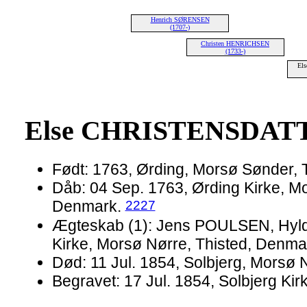
Henrich SØRENSEN
(1707-)
Christen HENRICHSEN
(1733-)
El
Else CHRISTENSDAT
Født: 1763, Ørding, Morsø Sønder,
Dåb: 04 Sep. 1763, Ørding Kirke, M
2227
Denmark.
Ægteskab (1): Jens POULSEN, Hyldi
Kirke, Morsø Nørre, Thisted, Denma
Død: 11 Jul. 1854, Solbjerg, Morsø N
Begravet: 17 Jul. 1854, Solbjerg Ki