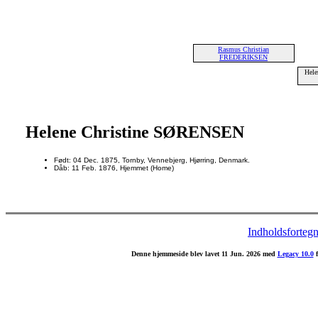
Rasmus Christian
FREDERIKSEN
Hel
Helene Christine SØRENSEN
Født: 04 Dec. 1875, Tornby, Vennebjerg, Hjørring, Denmark.
Dåb: 11 Feb. 1876, Hjemmet (Home)
Indholdsfortegn
Denne hjemmeside blev lavet 11 Jun. 2026 med
Legacy 10.0
f