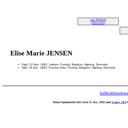
Lars JENSEN
(1854-1931)
Elise Marie JENSEN
Født: 10 Nov. 1883, Løkken, Furreby, Børglum, Hjørring, Denmark.
Dåb: 26 Dec. 1883, Furreby Kirke, Furreby, Børglum, Hjørring, Denmark.
Indholdsfortegn
Denne hjemmeside blev lavet 11 Jun. 2026 med
Legacy 10.0
f