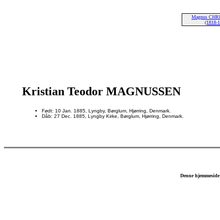
Magnus CHR
(1818-
Kristian Teodor MAGNUSSEN
Født: 10 Jan. 1885, Lyngby, Børglum, Hjørring, Denmark.
Dåb: 27 Dec. 1885, Lyngby Kirke, Børglum, Hjørring, Denmark.
Denne hjemmeside 