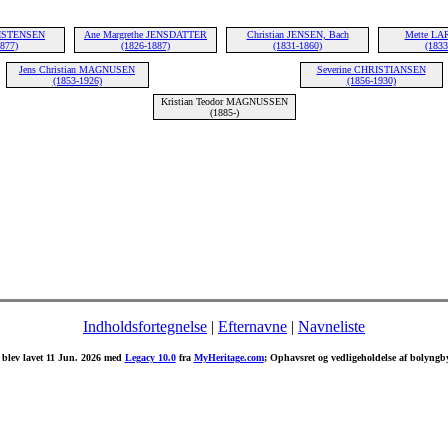
ISTENSEN
Ane Margrethe JENSDATTER
Christian JENSEN, Bach
Mette L
1877)
(1826-1887)
(1831-1860)
(1833
Jens Christian MAGNUSEN
Severine CHRISTIANSEN
(1853-1926)
(1856-1930)
Kristian Teodor MAGNUSSEN
(1885-)
Indholdsfortegnelse
|
Efternavne
|
Navneliste
blev lavet 11 Jun. 2026 med
Legacy 10.0
fra
MyHeritage.com
; Ophavsret og vedligeholdelse af bolyng