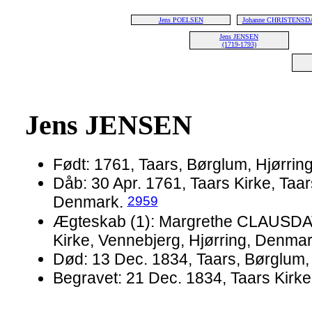
Jens POELSEN
Johanne CHRISTENSD
Jens JENSEN
(1719-1793)
Jens JENSEN
Født: 1761, Taars, Børglum, Hjørri
Dåb: 30 Apr. 1761, Taars Kirke, Taar
2959
Denmark.
Ægteskab (1): Margrethe CLAUSDATT
Kirke, Vennebjerg, Hjørring, Denma
Død: 13 Dec. 1834, Taars, Børglum, 
Begravet: 21 Dec. 1834, Taars Kirke