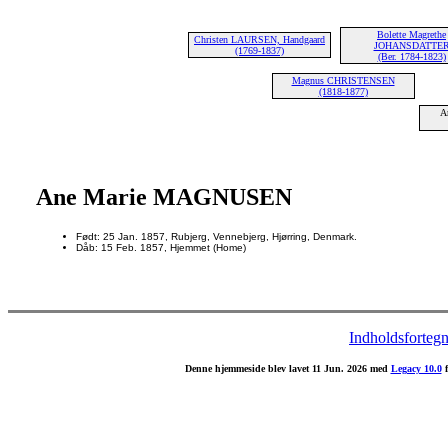
Bolette Magrethe
Christen LAURSEN, Handgaard
JOHANSDATTE
(1769-1837)
(Ber. 1784-1823)
Magnus CHRISTENSEN
(1818-1877)
A
Ane Marie MAGNUSEN
Født: 25 Jan. 1857, Rubjerg, Vennebjerg, Hjørring, Denmark.
Dåb: 15 Feb. 1857, Hjemmet (Home)
Indholdsfortegn
Denne hjemmeside blev lavet 11 Jun. 2026 med
Legacy 10.0
f