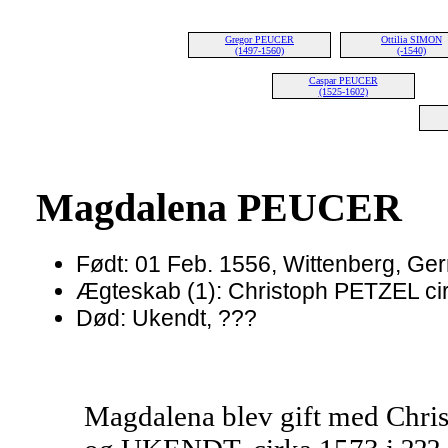
Gregor PEUCER
Ottilia SIMON
(1497-1560)
(-1540)
Caspar PEUCER
(1525-1602)
Magdalena PEUCER
Født: 01 Feb. 1556, Wittenberg, Ge
Ægteskab (1): Christoph PETZEL cir
Død: Ukendt, ???
Magdalena blev gift med Chr