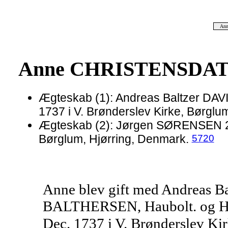
An
Anne CHRISTENSDA
Ægteskab (1): Andreas Baltzer DAV
1737 i V. Brønderslev Kirke, Børglu
Ægteskab (2): Jørgen SØRENSEN 29 
5720
Børglum, Hjørring, Denmark.
Anne blev gift med Andreas B
BALTHERSEN, Haubolt. og H
Dec. 1737 i V. Brønderslev Ki