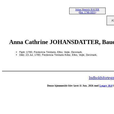
Johan Henrich BAUER
(Ber. 1746-1831)
J
Anna Cathrine JOHANSDATTER, Bau
Født: 1780, Fredericia Trinitatis, Elbo, Vejle, Denmark.
Dåb: 23 Jul. 1780, Fredericia Trinitatis Kirke, Elbo, Vejle, Denmark.
Indholdsfortegn
Denne hjemmeside blev lavet 11 Jun. 2026 med
Legacy 10.0
f