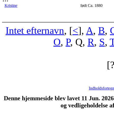
???
Kristine
født Ca. 1880
Intet efternavn
, [
<
],
A
,
B
,
O
,
P
, Q,
R
,
S
,
[
Indholdsfortegn
Denne hjemmeside blev lavet 11 Jun. 202
og vedligeholdelse 