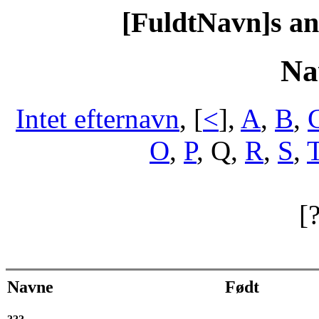
[FuldtNavn]s a
Na
Intet efternavn
, [
<
],
A
,
B
,
O
,
P
, Q,
R
,
S
,
[
Navne
Født