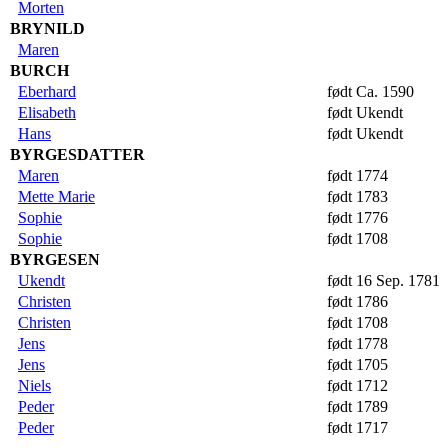
Morten
BRYNILD
Maren
BURCH
Eberhard
født Ca. 1590
Elisabeth
født Ukendt
Hans
født Ukendt
BYRGESDATTER
Maren
født 1774
Mette Marie
født 1783
Sophie
født 1776
Sophie
født 1708
BYRGESEN
Ukendt
født 16 Sep. 1781
Christen
født 1786
Christen
født 1708
Jens
født 1778
Jens
født 1705
Niels
født 1712
Peder
født 1789
Peder
født 1717