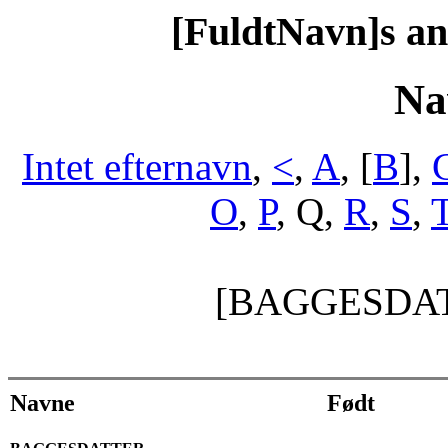
[FuldtNavn]s a
Na
Intet efternavn
,
<
,
A
, [
B
],
O
,
P
, Q,
R
,
S
,
[BAGGESDA
Navne
Født