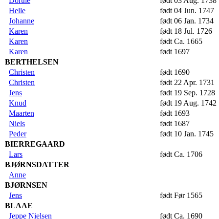
Dorthe
født 03 Aug. 1738
Helle
født 04 Jun. 1747
Johanne
født 06 Jan. 1734
Karen
født 18 Jul. 1726
Karen
født Ca. 1665
Karen
født 1697
BERTHELSEN
Christen
født 1690
Christen
født 22 Apr. 1731
Jens
født 19 Sep. 1728
Knud
født 19 Aug. 1742
Maarten
født 1693
Niels
født 1687
Peder
født 10 Jan. 1745
BIERREGAARD
Lars
født Ca. 1706
BJØRNSDATTER
Anne
BJØRNSEN
Jens
født Før 1565
BLAAE
Jeppe Nielsen
født Ca. 1690