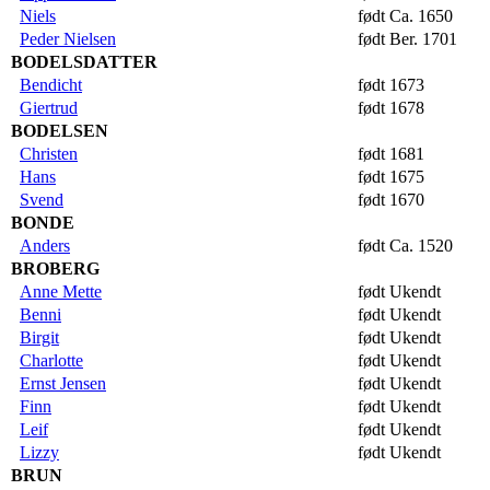
Niels
født Ca. 1650
Peder Nielsen
født Ber. 1701
BODELSDATTER
Bendicht
født 1673
Giertrud
født 1678
BODELSEN
Christen
født 1681
Hans
født 1675
Svend
født 1670
BONDE
Anders
født Ca. 1520
BROBERG
Anne Mette
født Ukendt
Benni
født Ukendt
Birgit
født Ukendt
Charlotte
født Ukendt
Ernst Jensen
født Ukendt
Finn
født Ukendt
Leif
født Ukendt
Lizzy
født Ukendt
BRUN