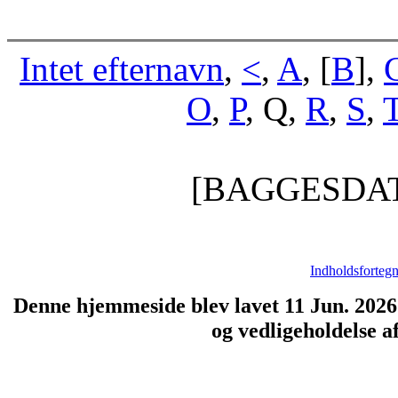
Intet efternavn
,
<
,
A
, [
B
],
O
,
P
, Q,
R
,
S
,
[BAGGESDA
Indholdsfortegn
Denne hjemmeside blev lavet 11 Jun. 202
og vedligeholdelse 